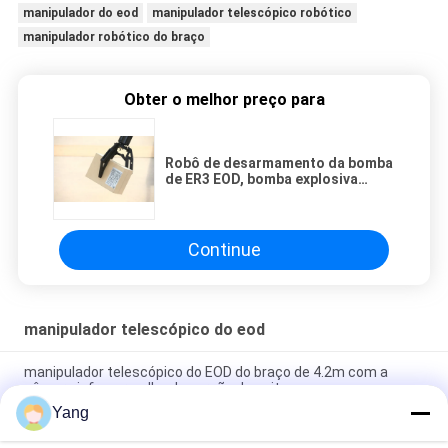
manipulador do eod
manipulador telescópico robótico
manipulador robótico do braço
Obter o melhor preço para
Robô de desarmamento da bomba
de ER3 EOD, bomba explosiva
flexível que difunde o robô
Continue
manipulador telescópico do eod
manipulador telescópico do EOD do braço de 4.2m com a
câmera infravermelha da versão da noite
Yang
Detector de retrodispersão de alta sensibilidade para
segurança anti-explosão de drogas