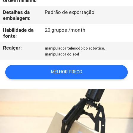
ordem mínima:
CONTROLE
Detalhes da
Padrão de exportação
DA
embalagem:
QUALIDADE
Habilidade da
20 grupos /month
fonte:
CONTACTE-
Realçar:
,
manipulador telescópico robótico
NOS
manipulador do eod
PEÇA
MELHOR PREÇO
UMAS
CITAÇÕES
MAPA
DO
SITE