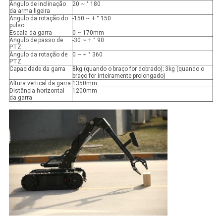
Ângulo de inclinação
20 ~ ° 180
da arma ligeira
Ângulo da rotação do
-150 ~ + ° 150
pulso
Escala da garra
0 ~ 170mm
Ângulo de passo de
-30 ~ + ° 90
PTZ
Ângulo da rotação de
0 ~ + ° 360
PTZ
Capacidade da garra
8kg (quando o braço for dobrado); 3kg (quando o
braço for inteiramente prolongado)
Altura vertical da garra
1350mm
Distância horizontal
1200mm
da garra