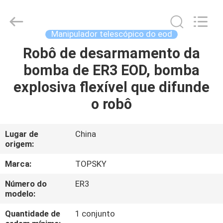
2026
Beijing
Topsky
Century Holding Co.,Ltd.
All
Manipulador telescópico do eod
Rights
Reserved.
Robô de desarmamento da
CASA
bomba de ER3 EOD, bomba
PRODUTOS
explosiva flexível que difunde
o robô
SOBRE
NÓS
Lugar de
China
origem:
EXCURSÃO
Marca:
TOPSKY
DA
Número do
ER3
modelo:
FÁBRICA
Quantidade de
1 conjunto