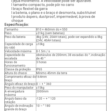
l jejua movimento. A velocidade pode ser ajustável.
l tamanho compacto, pode pôr no carro
l braço flexível da garra
l a bateria, o plano e o braço é desmonta, substituível
l produto áspero, dustproof, impermeável, à prova de
choque
Especificação:
Tamanho
810 × 460mm do × 550
Peso
≤31kg (sem baterias)
Peso da bateria
4kg (24V, 20AH totais), pode ser expandido a 8kg
(24V, 40AH totais)
Capacidade de carga
≥10kg
do robô
Velocidade máxima
0-1.5m / s
Capacidade da
obstáculos de 200mm; 38 escadas do °; inclinação
escalada
de 40 °
Horas de
3 horas
funcionamento
Classe da proteção
IP65
Altura do chassi
Mínimo 45mm da terra
Comprimento eficaz do
164mm
braço
Ângulo eficaz do braço
0 ~ + ° 360
Peso do manipulador
≤15kg
A envergadura
2000mm
máxima
Ângulo baixo da
-120 ~ + ° 120
rotação
Ângulo de inclinação
10 ~ ° 180
grande do braço