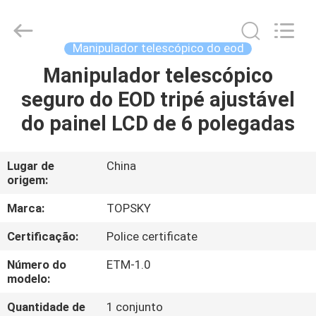
2026
Beijing
Topsky
Century Holding Co.,Ltd.
All
Manipulador telescópico do eod
Rights
Reserved.
Manipulador telescópico
CASA
seguro do EOD tripé ajustável
PRODUTOS
do painel LCD de 6 polegadas
SOBRE
Lugar de
China
origem:
NÓS
Marca:
TOPSKY
EXCURSÃO
Certificação:
Police certificate
DA
Número do
ETM-1.0
FÁBRICA
modelo:
Quantidade de
1 conjunto