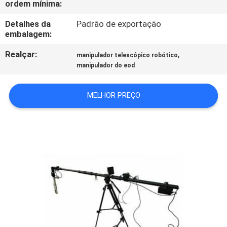
ordem mínima:
CONTROLE
DA
Detalhes da
Padrão de exportação
embalagem:
QUALIDADE
Realçar:
,
manipulador telescópico robótico
manipulador do eod
CONTACTE-
NOS
MELHOR PREÇO
PEÇA
UMAS
CITAÇÕES
MAPA
DO
SITE