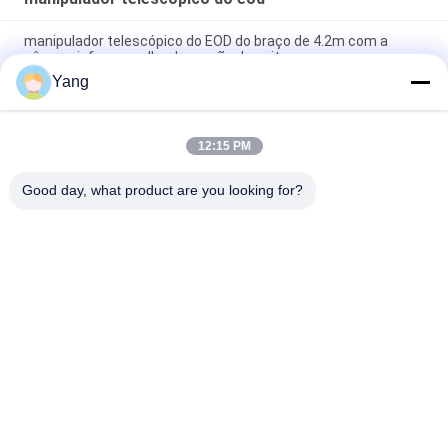
manipulador telescópico do EOD do braço de 4.2m com a
câmera infravermelha da versão da noite
Yang
Detector de retrodispersão de alta sensibilidade para
segurança anti-explosão de drogas
12:15 PM
O LCD monitora o manipulador do EOD, manipulador
telescópico robótico do braço longo do robô
Good day, what product are you looking for?
Categorias populares
Todos
Equipamento 
Robô Da Luta 
Contrário Do 
Contra O Incêndio
Terrorismo
Equipamento De 
Detector Da Vida
Resgate Aquático
Equipe De 
Equipamento De 
Salvamento Do 
Combate A Incêndio
Terremoto