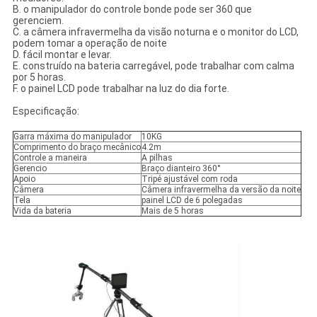
B. o manipulador do controle bonde pode ser 360 que
gerenciem.
C. a câmera infravermelha da visão noturna e o monitor do LCD,
podem tomar a operação de noite
D. fácil montar e levar.
E. construído na bateria carregável, pode trabalhar com calma
por 5 horas.
F. o painel LCD pode trabalhar na luz do dia forte.
Especificação:
Garra máxima do manipulador
10KG
Comprimento do braço mecânico
4.2m
Controle a maneira
A pilhas
Gerencio
Braço dianteiro 360°
Apoio
Tripé ajustável com roda
Câmera
Câmera infravermelha da versão da noite
Tela
painel LCD de 6 polegadas
Vida da bateria
Mais de 5 horas